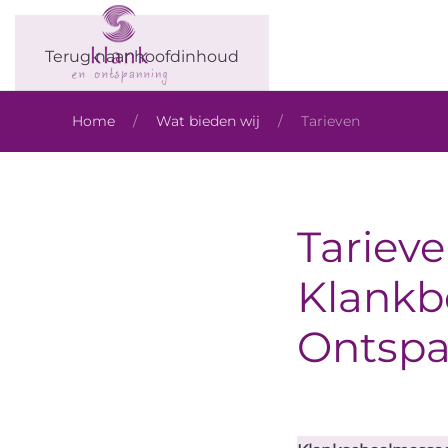
Terug naar hoofdinhoud
Home
Wat bieden wij
Tarieven
Tariev
Klankbe
Ontsp