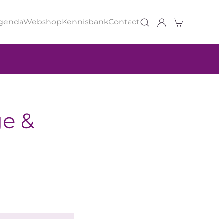
genda
Webshop
Kennisbank
Contact
ge &