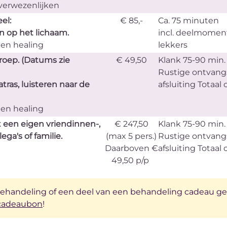
verwezenlijken
el:
€ 85,-
Ca. 75 minuten
 op het lichaam.
incl. deelmomen
 en healing
lekkers
roep. (Datums zie
€ 49,50
Klank 75-90 min.
Rustige ontvang
ras, luisteren naar de
afsluiting Totaal 
 en healing
 een eigen vriendinnen-,
€ 247,50
Klank 75-90 min.
ega's of familie.
(max 5 pers.)
Rustige ontvang
Daarboven €
afsluiting Totaal 
49,50 p/p
behandeling of een deel van een behandeling cadeau g
cadeaubon
!