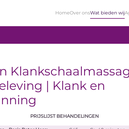
Home
Over ons
Wat bieden wij
A
en Klankschaalmassa
leving | Klank en
anning
PRIJSLIJST BEHANDELINGEN