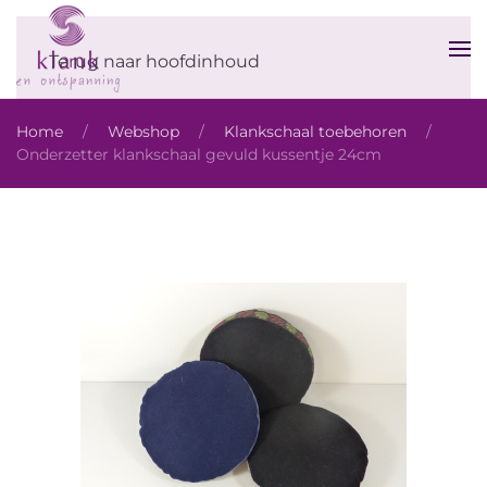
Terug naar hoofdinhoud
Home
Webshop
Klankschaal toebehoren
Onderzetter klankschaal gevuld kussentje 24cm